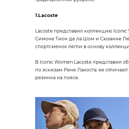
1.Lacoste
Lacoste представил коллекцию Iconi
Симоне Тион де ла Шом и Сюзанне Лен
спортсменок легли в основу коллекци
В Iconic Women Lacoste представил 
по эскизам Рене Лакоста: ее отличают
резинка на поясе.