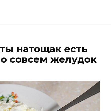
кты натощак есть
но совсем желудок