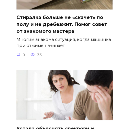
Стиралка больше не «скачет» по
полу и не дребезжит. Помог совет
от знакомого мастера
Многим знакома ситуация, когда машинка
при отжиме начинает
0
33
Устала объяснять свекрови и