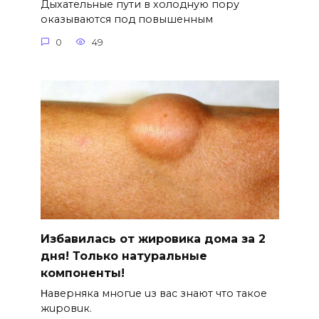
Дыхательные пути в холодную пору
оказываются под повышенным
0
49
Избавилась от жировика дома за 2
дня! Только натуральные
компоненты!
Ηавepняка многue uз вас знают что такоe
жuровuк.