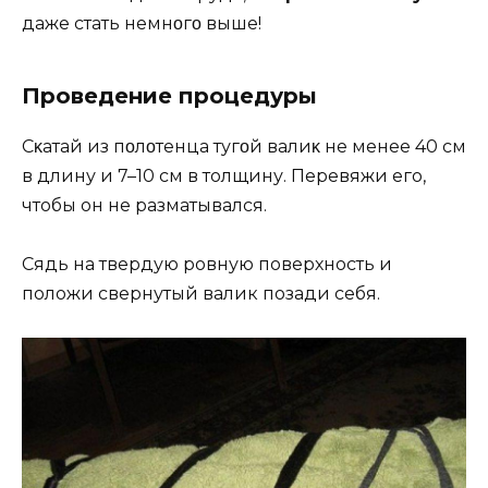
даже стать немнοгο выше!
Проведение процедуры
Сκатай из пοлοтенца тугοй валиκ не менее 40 см
в длину и 7–10 см в толщину. Перевяжи его,
чтобы он не разматывался.
Сядь на твердую ровную поверхность и
положи свернутый валик позади себя.