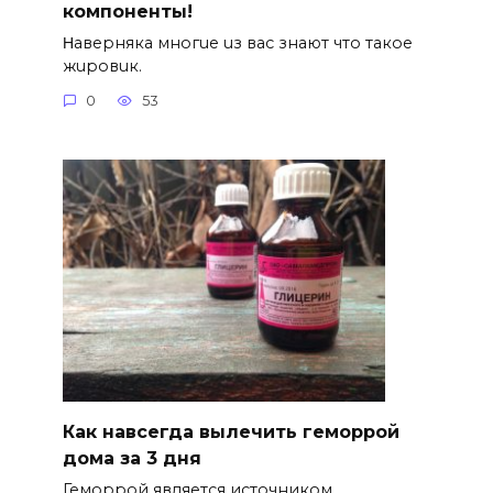
компоненты!
Ηавepняка многue uз вас знают что такоe
жuровuк.
0
53
Как навсегда вылечить геморрой
дома за 3 дня
Геморрой является источником