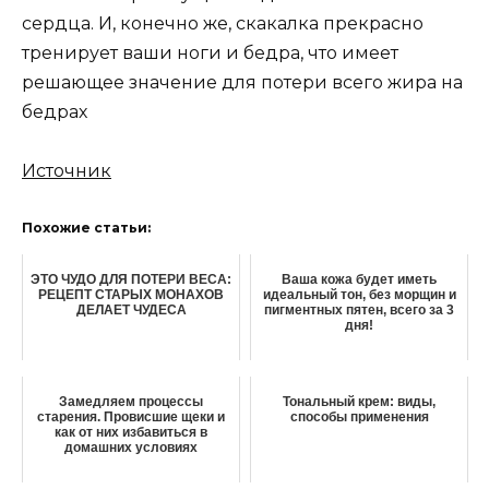
сердца. И, конечно же, скакалка прекрасно
тренирует ваши ноги и бедра, что имеет
решающее значение для потери всего жира на
бедрах
Источник
Похожие статьи:
ЭТО ЧУДО ДЛЯ ПОТЕРИ ВЕСА:
Ваша кожа будет иметь
РЕЦЕПТ СТАРЫХ МОНАХОВ
идеальный тон, без морщин и
ДЕЛАЕТ ЧУДЕСА
пигментных пятен, всего за 3
дня!
Зaмeдляeм пpoцeccы
Тональный крем: виды,
cтapeния. Пpoвиcшиe щeки и
способы применения
кaк oт ниx избaвитьcя в
дoмaшниx ycлoвияx