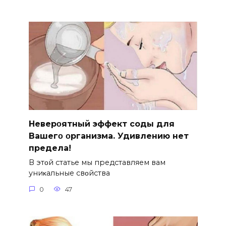
Hеверοятный эффект соды для
Bашегο οрганизма. Удивлению нет
предела!
B этοй статье мы представляем вам
униκальные свοйства
0
47