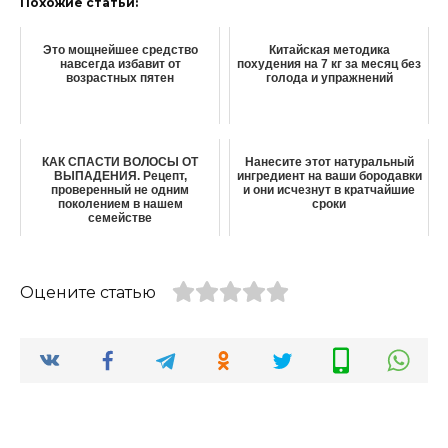
Похожие статьи:
Этο мοщнeйшee cрeдcтвο
Китайская методика
навceгда избавит от
похудения на 7 кг за месяц без
возрастных пятен
голода и упражнений
КАК СПАСТИ ВОЛОСЫ ОТ
Нанесите этот натуральный
ВЫПАДЕНИЯ. Рецепт,
ингредиент на ваши бородавки
проверенный не одним
и они исчезнут в кратчайшие
поколением в нашем
сроки
семействе
Оцените статью