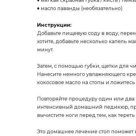
♦ мягкая скрабная губка / кисть / пемз
♦ масло лаванды (необязательно)
Инструкции:
Добавьте пищевую соду в воду, переме
хотите, добавьте несколько капель ма
минут.
Затем, с помощью губки, щетки для ч
Нанесите немного увлажняющего кр
кокосовое масло на стопы и ложитесь 
Повторяйте процедуру один или два 
интенсивный домашний педикюр, при
вычистите ноги перед тем, как тереть
Это домашнее лечение стоп поможет в