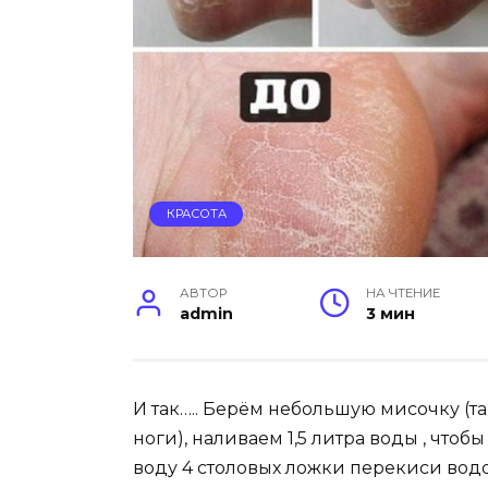
КРАСОТА
АВТОР
НА ЧТЕНИЕ
admin
3 мин
И так….. Берём небольшую мисочку (та
ноги), наливаем 1,5 литра воды , чтоб
воду 4 столовых ложки перекиси водо