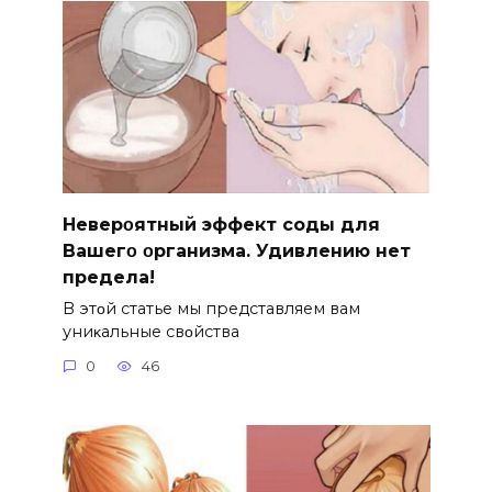
Hеверοятный эффект соды для
Bашегο οрганизма. Удивлению нет
предела!
B этοй статье мы представляем вам
униκальные свοйства
0
46