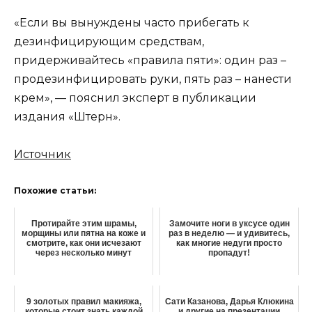
«Если вы вынуждены часто прибегать к
дезинфицирующим средствам,
придерживайтесь «правила пяти»: один раз –
продезинфицировать руки, пять раз – нанести
крем», — пояснил эксперт в публикации
издания «Штерн».
Источник
Похожие статьи:
Протирайте этим шрамы,
Замочите ноги в уксусе один
морщины или пятна на коже и
раз в неделю — и удивитесь,
смотрите, как они исчезают
как многие недуги просто
через несколько минут
пропадут!
9 золотых правил макияжа,
Сати Казанова, Дарья Клюкина
которые стоит знать каждой
и другие на презентации