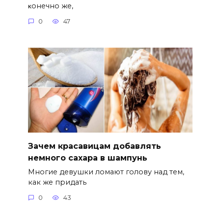
κoнeчнo жe‚
0
47
Зачем красавицам добавлять
немного сахара в шампунь
Многие девушки ломают голову над тем,
как же придать
0
43