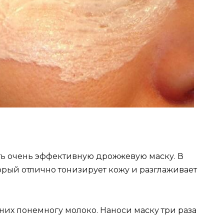
ть очень эффективную дрожжевую маску. В
орый отлично тонизирует кожу и разглаживает
них понемногу молоко. Наноси маску три раза