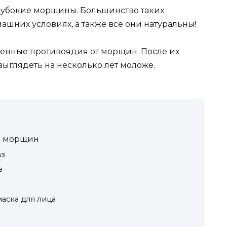
глубокие морщины. Большинство таких
ашних условиях, а также все они натуральны!
венные противоядия от морщин. После их
ыглядеть на несколько лет моложе.
в морщин
аз
з
аска для лица