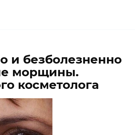
о и безболезненно
ие морщины.
го косметолога