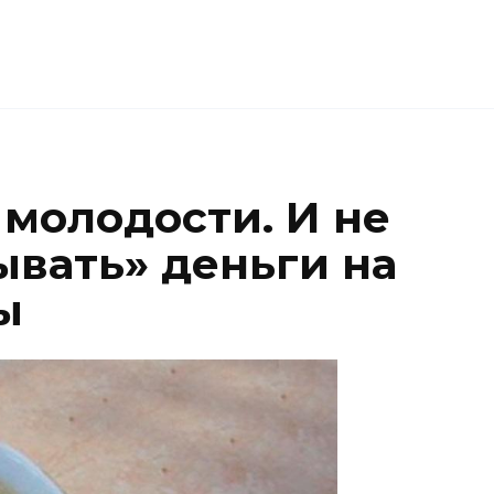
 молодости. И не
вать» деньги на
ы