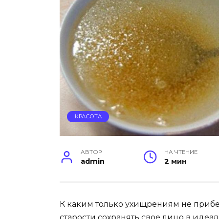
КРАСОТА
АВТОР
НА ЧТЕНИЕ
admin
2 мин
К каким только ухищрениям не прибе
старости сохранять свое лицо в идеа