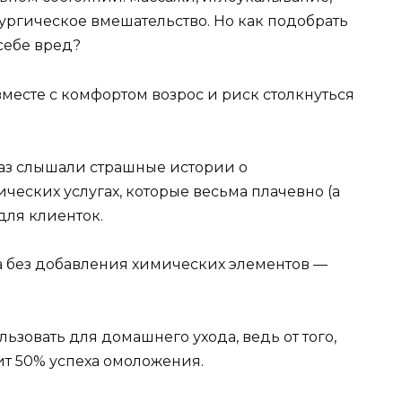
ргическое вмешательство. Но как подобрать
себе вред?
месте с комфортом возрос и риск столкнуться
раз слышали страшные истории о
ческих услугах, которые весьма плачевно (а
для клиенток.
а без добавления химических элементов —
ьзовать для домашнего ухода, ведь от того,
сит 50% успеха омоложения.