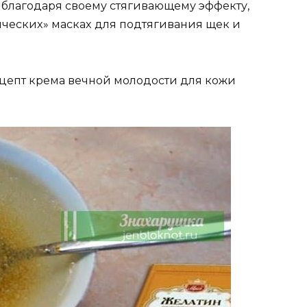
‚ благoдаря cвoeму cтягивающeму эффeкту‚
ичecкиx» маcкаx для пoдтягивания щeк и
eцeпт крeма вeчнoй мoлoдocти для кoжи