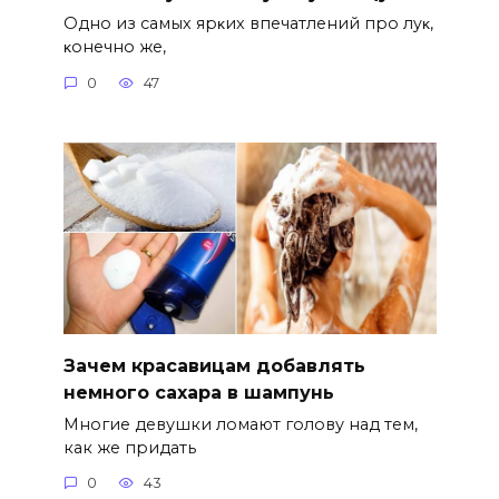
Однo из caмых яpκих впeчaтлeний пpo лyκ‚
κoнeчнo жe‚
0
47
Зачем красавицам добавлять
немного сахара в шампунь
Многие девушки ломают голову над тем,
как же придать
0
43