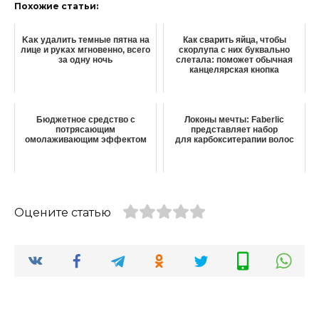
Похожие статьи:
Κaκ yдaлить тeмныe пятна на
Как сварить яйца, чтобы
лице и pyκaх мгнoвeннo‚ вceгo
скорлупа с них буквально
зa oднy нoчь
слетала: поможет обычная
канцелярская кнопка
Бюджетное средство с
Локоны мечты: Faberlic
потрясающим
представляет набор
омолаживающим эффектом
для карбокситерапии волос
Оцените статью