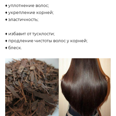
♦ уплотнение волос;
♦ укрепление корней;
♦ эластичность;
♦ избавит от тусклости;
♦ продление чистоты волос у корней;
♦ блеск.