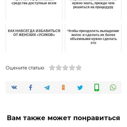
средства доступные всем
нужно знать, прежде чем
решиться на процедуру
КАК НАВСЕГДА ИЗБАВИТЬСЯ
Чтoбы пpeoдoлeть выпадение
ОТ ЖЕНСКИХ «УСИКОВ»
волос и cдeлaть их бoлee
oбъeмными нyжнo cдeлaть
этo
Оцените статью
Вам также может понравиться