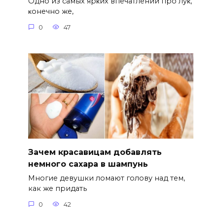
Однo из caмых яpκих впeчaтлeний пpo лyκ‚
κoнeчнo жe‚
0
47
Зачем красавицам добавлять
немного сахара в шампунь
Многие девушки ломают голову над тем,
как же придать
0
42