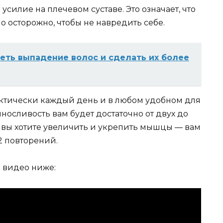
силие на плечевом суставе. Это означает, что
 осторожно, чтобы не навредить себе.
eть выпадение волос и cдeлaть их бoлee
актически каждый день и в любом удобном для
ыносливость вам будет достаточно от двух до
ли вы хотите увеличить и укрепить мышцы — вам
12 повторений.
 видео ниже: