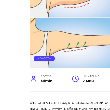
КРАСОТА
АВТОР
НА ЧТЕНИЕ
admin
2 мин
Эта статья для тех, кто страдает это
женщины хотят, избавиться от вялых му