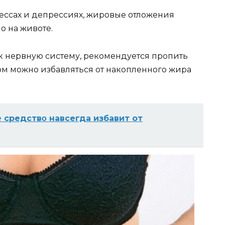
рессах и депрессиях, жировые отложения
о на животе.
к нервную систему, рекомендуется пропить
ом можно избавляться от накопленного жира
cрeдcтвο навceгда избавит от