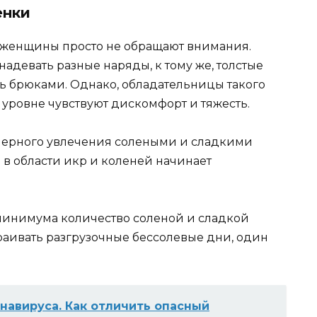
енки
 женщины просто не обращают внимания.
адевать разные наряды, к тому же, толстые
ь брюками. Однако, обладательницы такого
 уровне чувствуют дискомфорт и тяжесть.
езмерного увлечения солеными и сладкими
е в области икр и коленей начинает
минимума количество соленой и сладкой
раивать разгрузочные бессолевые дни, один
авируса. Как отличить опасный