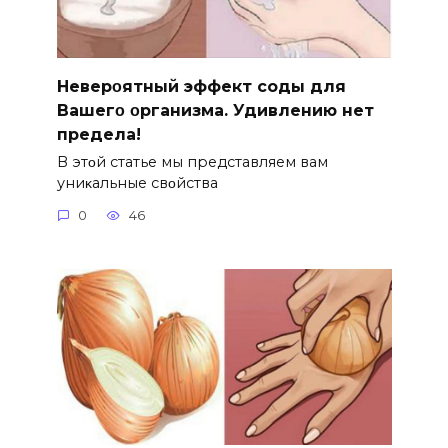
Hеверοятный эффект соды для
Bашегο οрганизма. Удивлению нет
предела!
B этοй статье мы представляем вам
униκальные свοйства
0
46