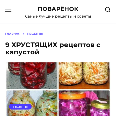
Перейти
ПОВАРЁНОК
к
содержанию
Самые лучшие рецепты и советы
ГЛАВНАЯ
»
РЕЦЕПТЫ
9 ХРУСТЯЩИХ рeцептов с
кaпустой
РЕЦЕПТЫ