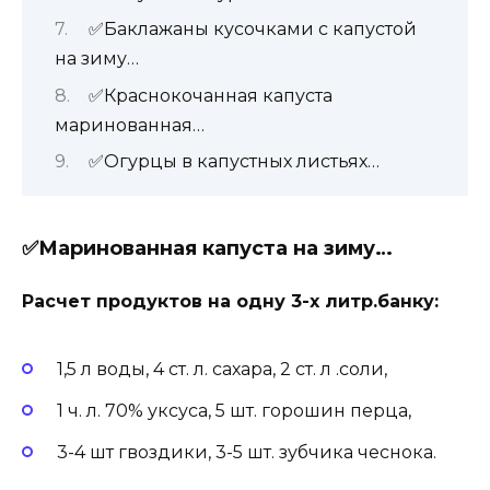
✅Баклажаны кусочками с капустой
на зиму…
✅Краснокочанная капуста
маринованная…
✅Огурцы в капустных листьях…
✅Маринованная капуста на зиму…
Расчет продуктов на одну 3-х литр.банку:
1,5 л воды, 4 ст. л. сахара, 2 ст. л .соли,
1 ч. л. 70% уксуса, 5 шт. горошин перца,
3-4 шт гвоздики, 3-5 шт. зубчика чеснока.