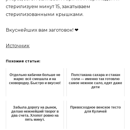
стерилизуем минут 15, закатываем
стерилизованными крышками.
Вкуснейших вам заготовок! ❤
Источник
Похожие статьи:
Отдельно кабачки больше не
Полстакана сахара и стакан
жарю: всё смешала и на
соли — именно так готовлю
сковородку. Быстро и вкусно!
самое нежное сало, едят даже
дети
Забыла дорогу на рынок,
Превосходное венское тесто
делаю нежнейший творог в
для Куличей
два счета. Хлопот ровно на
пять минут.