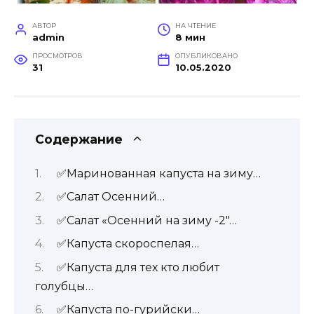
АВТОР
НА ЧТЕНИЕ
admin
8 мин
ПРОСМОТРОВ
ОПУБЛИКОВАНО
31
10.05.2020
Содержание
✅Маринованная капуста на зиму…
✅Салат Осенний…
✅Салат «Осенний на зиму -2″…
✅Капуста скороспелая…
✅Капуста для тех кто любит
голубцы…
✅Капуста по-гурийски…