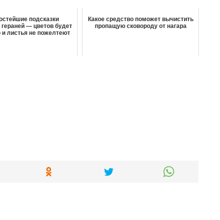
остейшие подсказки
Какое средство поможет вычистить
гераней — цветов будет
пропащую сковороду от нагара
 и листья не пожелтеют