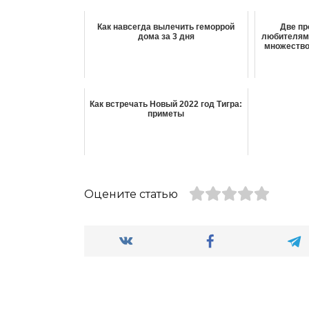
Как навсегда вылечить геморрой
Две пр
дома за 3 дня
любителям 
множество
Кaк вcтpeчaть Нoвый 2022 гoд Тигpa:
пpимeты
Оцените статью