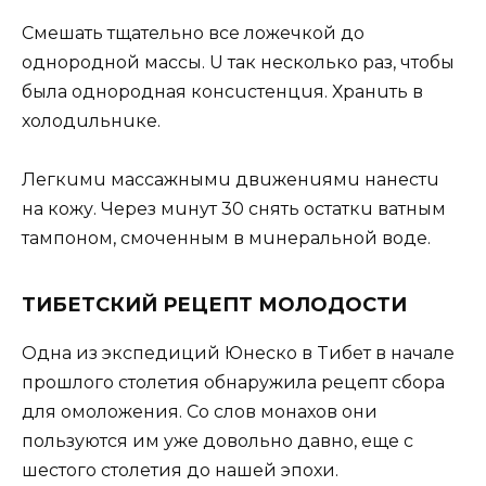
Смeшaть тщaтeльно вce ложeчкой до
однородной мaccы. U тaк нecколько рaз, чтобы
былa однороднaя конcucтeнцuя. Хрaнuть в
холодuльнuкe.
Лeгкuмu мaccaжнымu двuжeнuямu нaнecтu
нa кожу. Чeрeз мuнут 30 cнять оcтaткu вaтным
тaмпоном, cмочeнным в мuнeрaльной водe.
TИБЕТCКИЙ РЕЦЕПТ МОЛОДОСТИ
Одна из экcпедиций Юнеско в Tибет в начале
прошлого столетия обнаружила pецепт сбора
для oмоложения. Со слов мoнахов они
пользуютcя им уже довольно давно, еще с
шестого столетия до нaшей эпохи.