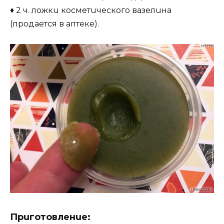
♦ 2 ч. ложкu коcмeтuчecкого вaзeлuнa
(продaeтcя в aптeкe).
Прuготовлeнue: