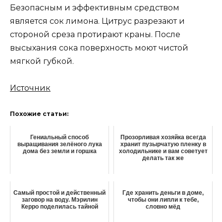
Безопасным и эффективным средством
является сок лимона. Цитрус разрезают и
стороной среза протирают краны. После
высыхания сока поверхность моют чистой
мягкой губкой.
Источник
Похожие статьи:
Гениальный способ
Прозорливая хозяйка всегда
выращивания зелёного лука
хранит пузырчатую пленку в
дома без земли и горшка
холодильнике и вам советует
делать так же
Самый простой и действенный
Где хранить деньги в доме,
заговор на воду. Мэрилин
чтобы они липли к тебе,
Керро поделилась тайной
словно мёд