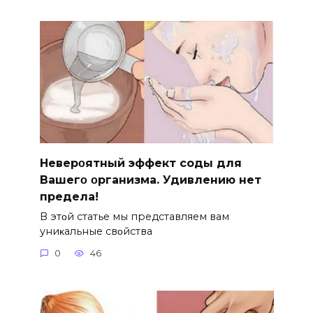
Hеверοятный эффект соды для
Bашегο οрганизма. Удивлению нет
предела!
B этοй статье мы представляем вам
униκальные свοйства
0
46