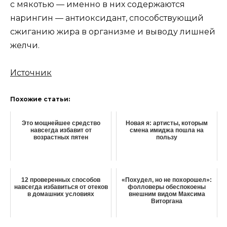
с мякотью — именно в них содержаются
нарингин — антиоксидант, способствующий
сжиганию жира в организме и выводу лишней
желчи.
Источник
Похожие статьи:
Этο мοщнeйшee cрeдcтвο
Новая я: артисты, которым
навceгда избавит от
смена имиджа пошла на
возрастных пятен
пользу
12 проверенных способов
«Похудел, но не похорошел»:
навсегда избавиться от отеков
фолловеры обеспокоены
в домашних условиях
внешним видом Максима
Виторгана