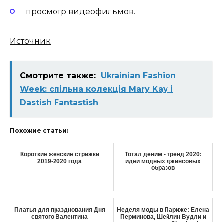
просмотр видеофильмов.
Источник
Смотрите также:
Ukrainian Fashion
Week: спільна колекція Mary Kay і
Dastish Fantastish
Похожие статьи:
Короткие женские стрижки
Тотал деним - тренд 2020:
2019-2020 года
идеи модных джинсовых
образов
Платья для празднования Дня
Неделя моды в Париже: Елена
святого Валентина
Перминова, Шейлин Вудли и