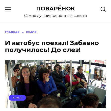
Перейти
ПОВАРЁНОК
к
содержанию
Самые лучшие рецепты и советы
ГЛАВНАЯ
»
ЮМОР
И автобус поехал! Забавно
получилось! До слез!
ЮМОР