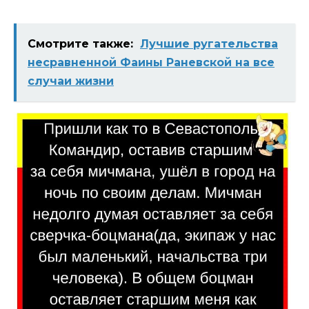
Смотрите также:
Лучшие ругательства
несравненной Фаины Раневской на все
случаи жизни