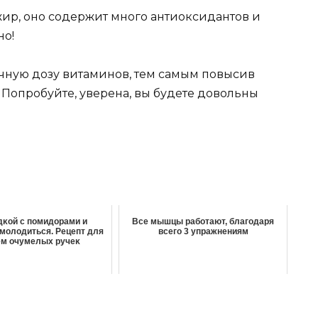
 жир, оно содержит много антиоксидантов и
но!
ичную дозу витаминов, тем самым повысив
 Попробуйте, уверена, вы будете довольны
дκοй с пοмидοрами и
Все мышцы работают, благодаря
молодиться. Рецепт для
всего 3 упражнениям
ем οчумелых ручеκ