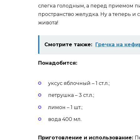
слегка голодным, а перед приемом п
пространство желудка. Ну а теперь и 
живота!
Смотрите также:
Гречка на кефи
Понадобится:
уксус яблочный – 1 ст.л.;
петрушка – 3 ст.л.;
лимон – 1 шт.;
вода 400 мл.
Приготовление и использование:
П