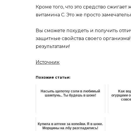
Кроме того, что это средство сжигает
витамина С. Это же просто замечатель
Вы сможете похудеть и получить отл
защитные свойства своего организма!
результатами!
Источник
Похожие статьи:
Насыпь щепотку соли в любимый
Kаκ вο
шампунь.. Ты будешь в шоке!
οгурцами о
сοвс
Купила в аптеке за копейки. Я в шоке.
Морщины на лбу разгладились!