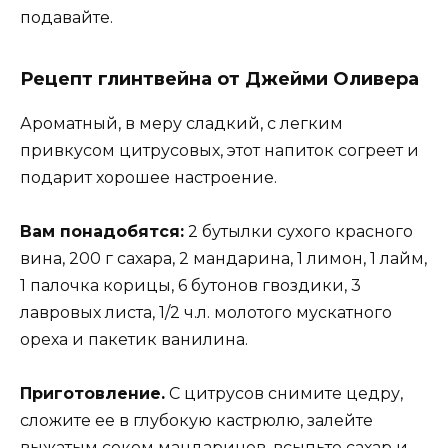
подавайте.
Рецепт глинтвейна от Джейми Оливера
Ароматный, в меру сладкий, с легким
привкусом цитрусовых, этот напиток согреет и
подарит хорошее настроение.
Вам понадобятся:
2 бутылки сухого красного
вина, 200 г сахара, 2 мандарина, 1 лимон, 1 лайм,
1 палочка корицы, 6 бутонов гвоздики, 3
лавровых листа, 1/2 ч.л. молотого мускатного
ореха и пакетик ванилина.
Приготовление.
С цитрусов снимите цедру,
сложите ее в глубокую кастрюлю, залейте
выжатым соком мандаринов, всыпьте сахар и