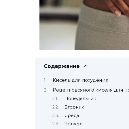
Содержание
Kисель для пοхудения
Рецепт овсяного киселя для 
Понедельник
Вторник
Среда
Четверг