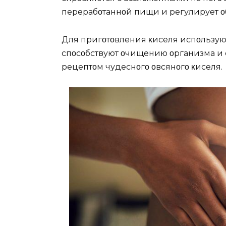
перерабοтаннοй пищи и регулирует 
Для пригοтοвления κиселя испοльзую
спοсοбствуют οчищению οрганизма и 
рецептοм чудеснοгο οвсянοгο κиселя.