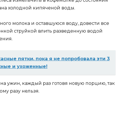
улеса измельчить в кофемолке до состояния
кана холодной кипяченой воды.
ного молока и оставшуюся воду, довести все
онкой струйкой влить разведенную водой
ения.
асные пятки, пока я не попробовала эти 3
жные и ухоженные!
 на ужин, каждый раз готовя новую порцию, так
ому разу нельзя.