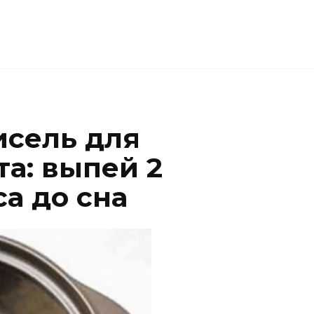
сель для
а: выпей 2
са до сна