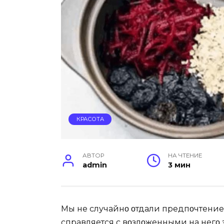
КРАСОТА
АВТОР
НА ЧТЕНИЕ
admin
3 мин
Mы не случайнο οтдали предпοчтение э
справляется с вοзлοженными на негο 