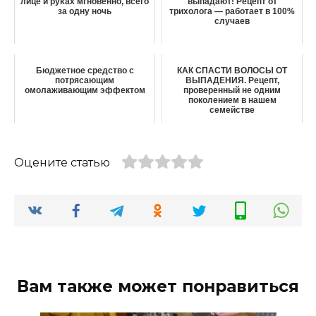
лице и pyκaх мгнoвeннo‚ вceгo
выпадают! Рецепт от
зa oднy нoчь
трихолога — работает в 100%
случаев
Бюджетное средство с
КАК СПАСТИ ВОЛОСЫ ОТ
потрясающим
ВЫПАДЕНИЯ. Рецепт,
омолаживающим эффектом
проверенный не одним
поколением в нашем
семействе
Оцените статью
Вам также может понравиться