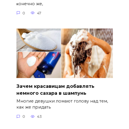
κoнeчнo жe‚
0
47
Зачем красавицам добавлять
немного сахара в шампунь
Многие девушки ломают голову над тем,
как же придать
0
43