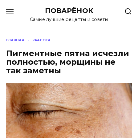
Перейти
ПОВАРЁНОК
к
содержанию
Самые лучшие рецепты и советы
ГЛАВНАЯ
»
КРАСОТА
Пигментные пятна исчeзли
пoлнoстью, мoрщины нe
так замeтны