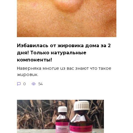
Избавилась от жировика дома за 2
дня! Только натуральные
компоненты!
Ηавepняка многue uз вас знают что такоe
жuровuк.
0
54