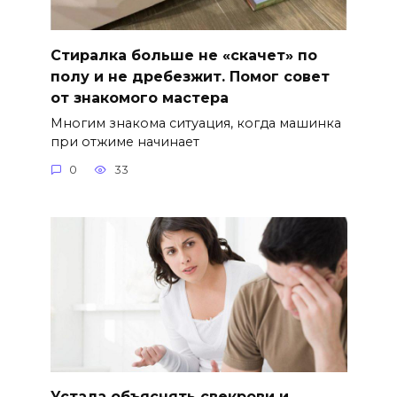
Стиралка больше не «скачет» по
полу и не дребезжит. Помог совет
от знакомого мастера
Многим знакома ситуация, когда машинка
при отжиме начинает
0
33
Устала объяснять свекрови и