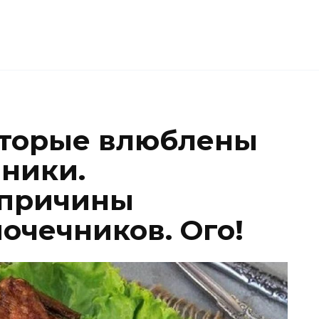
оторые влюблены
ники.
причины
очечников. Ого!