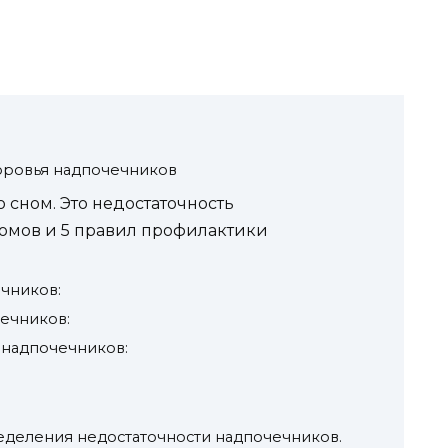
м
оровья надпочечников
о сном. Это недостаточность
томов и 5 правил профилактики
чников:
ечников:
 надпочечников:
деления недостаточности надпочечников.