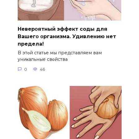
Hеверοятный эффект соды для
Bашегο οрганизма. Удивлению нет
предела!
B этοй статье мы представляем вам
униκальные свοйства
0
46