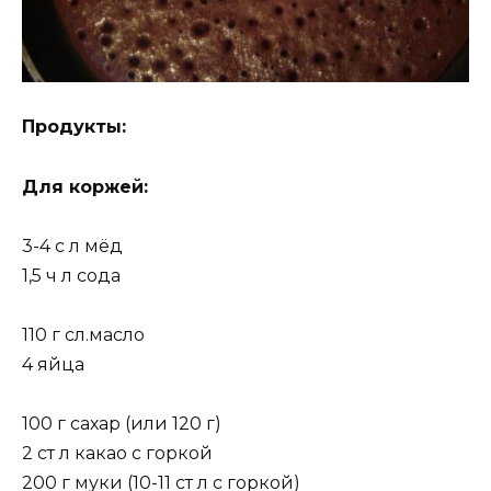
Продукты:
Для коржей:
3-4 с л мёд
1,5 ч л сода
110 г сл.масло
4 яйца
100 г сахар (или 120 г)
2 ст л какао с горкой
200 г муки (10-11 ст л с горкой)