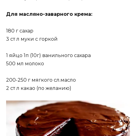
Для масляно-заварного крема:
180 г сахар
3 ст л муки с горкой
1 яйцо 1п (10г) ванильного сахара
500 мл молоко
200-250 г мягкого сл.масло
2 ст л какао (по желанию)