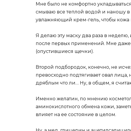
Мне было не комфортно укладываться 
смываю все теплой водой и наношу в 
увлажняющий крем-гель, чтобы кожа н
Я делаю эту маску два раза в неделю,
после первых применений. Мне даже 
(опустившиеся щечки).
Второй подбородок, конечно, не исчез
превосходно подтягивает овал лица, 
дряблым что ли… Ну, в общем, я счита
Именно желатин, по мнению косметол
аминокислотного обмена кожи, заметн
влияет на ее состояние в целом.
Ну, а мед, глицерин и ацетилсалицил