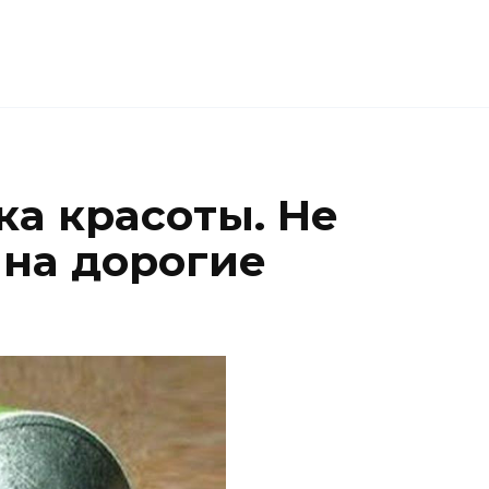
a кpacoты. He
 нa дopoгиe