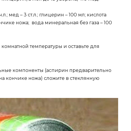
л.; мед – 3 ст.л.; глицерин – 100 мл; кислота
нчике ножа; вода минеральная без газа – 100
комнатной температуры и оставьте для
льные компоненты (аспирин предварительно
 на кончике ножа) сложите в стеклянную