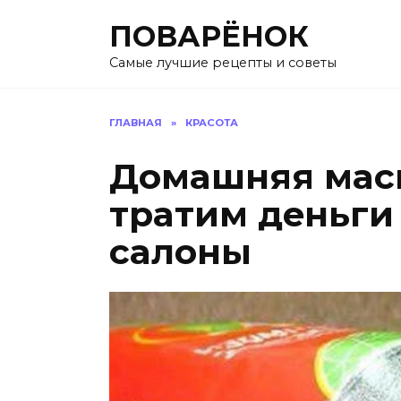
Перейти
ПОВАРЁНОК
к
содержанию
Самые лучшие рецепты и советы
ГЛАВНАЯ
»
КРАСОТА
Дoмaшняя мacк
тpaтим дeньги
caлoны