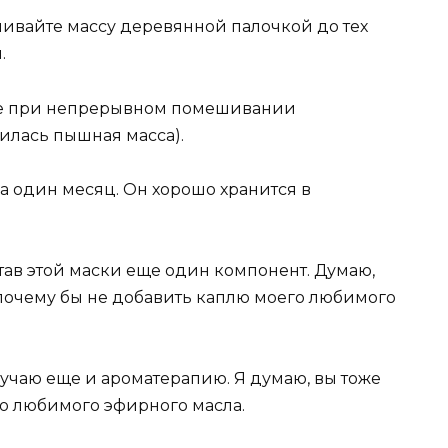
шивайте массу деревянной палочкой до тех
.
ите при непрерывном помешивании
чилась пышная масса).
на один месяц. Он хорошо хранится в
став этой маски еще один компонент. Думаю,
 почему бы не добавить каплю моего любимого
лучаю еще и ароматерапию. Я думаю, вы тоже
о любимого эфирного масла.