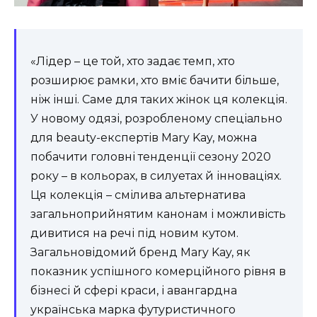
«Лідер – це той, хто задає темп, хто
розширює рамки, хто вміє бачити більше,
ніж інші. Саме для таких жінок ця колекція.
У новому одязі, розробленому спеціально
для beauty-експертів Mary Kay, можна
побачити головні тенденції сезону 2020
року – в кольорах, в силуетах й інноваціях.
Ця колекція – смілива альтернатива
загальноприйнятим канонам і можливість
дивитися на речі під новим кутом.
Загальновідомий бренд Mary Kay, як
показник успішного комерційного рівня в
бізнесі й сфері краси, і авангардна
українська марка футуристичного