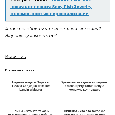
новая коллекция Sexy Fish Jewelry
с возможностью персонализации
А тобі подобаються представлені вбрання?
Відповідь у комментарі!
Источник
Похожие статьи:
Неделя моды в Париже:
Время наслаждаться спортом:
Белла Хадид на показах
adidas представил новую
Lanvin и Mugler
женскую коллекцию
Замша – что это такое и
Свитшот - что это такое и с
история появления, свойства
чем носить мужчинам или