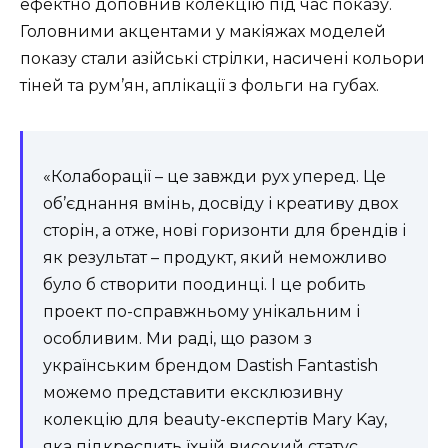
ефектно доповнив колекцію під час показу.
Головними акцентами у макіяжах моделей
показу стали азійські стрілки, насичені кольори
тіней та рум’ян, аплікації з фольги на губах.
«Колаборації – це завжди рух уперед. Це
об’єднання вмінь, досвіду і креативу двох
сторін, а отже, нові горизонти для брендів і
як результат – продукт, який неможливо
було б створити поодинці. І це робить
проект по-справжньому унікальним і
особливим. Ми раді, що разом з
українським брендом Dastish Fantastish
можемо представити ексклюзивну
колекцію для beauty-експертів Mary Kay,
яка підкреслить їхній високий статус,