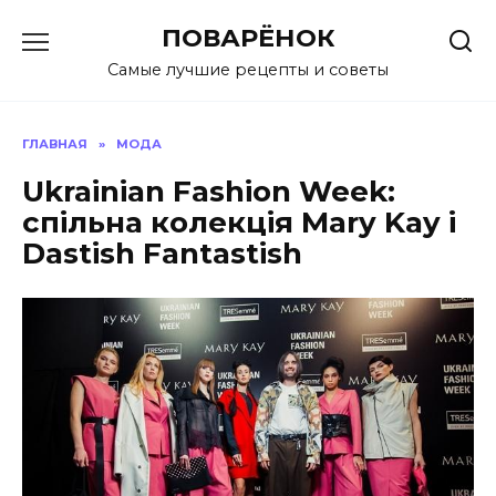
Перейти
ПОВАРЁНОК
к
содержанию
Самые лучшие рецепты и советы
ГЛАВНАЯ
»
МОДА
Ukrainian Fashion Week:
спільна колекція Mary Kay і
Dastish Fantastish