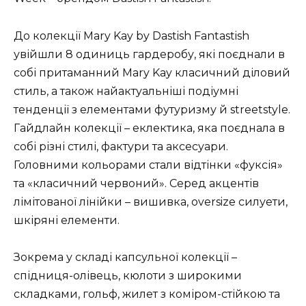
До колекції Mary Kay by Dastish Fantastish
увійшли 8 одиниць гардеробу, які поєднали в
собі притаманний Mary Kay класичний діловий
стиль, а також найактуальніші подіумні
тенденції з елементами футуризму й streetstyle.
Гайдлайн колекції – еклектика, яка поєднала в
собі різні стилі, фактури та аксесуари.
Головними кольорами стали відтінки «фуксія»
та «класичний червоний». Серед акцентів
лімітованої лінійки – вишивка, oversize силуети,
шкіряні елементи.
Зокрема у складі капсульної колекції –
спідниця-олівець, кюлоти з широкими
складками, гольф, жилет з коміром-стійкою та