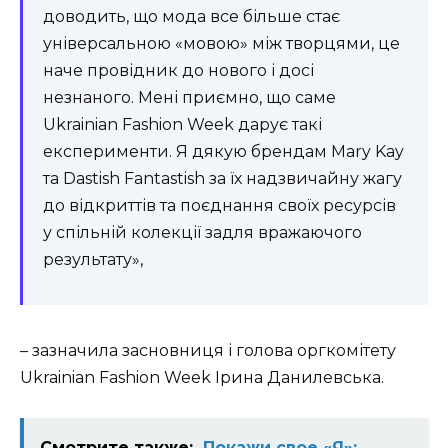
доводить, що мода все більше стає
універсальною «мовою» між творцями, це
наче провідник до нового і досі
незнаного. Мені приємно, що саме
Ukrainian Fashion Week дарує такі
експерименти. Я дякую брендам Mary Kay
та Dastish Fantastish за їх надзвичайну жагу
до відкриттів та поєднання своїх ресурсів
у спільній колекції задля вражаючого
результату»,
– зазначила засновниця і голова оргкомітету
Ukrainian Fashion Week Ірина Данилевська.
Смотрите также:
Покажи свое «Я»: