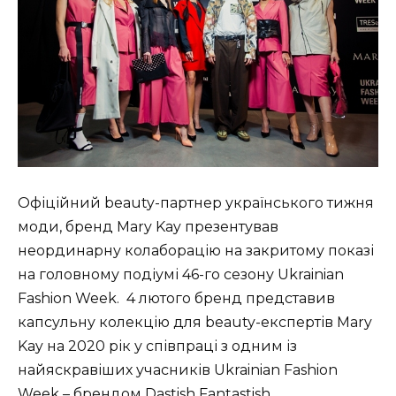
Офіційний beauty-партнер українського тижня
моди, бренд Mary Kay презентував
неординарну колаборацію на закритому показі
на головному подіумі 46-го сезону Ukrainian
Fashion Week. 4 лютого бренд представив
капсульну колекцію для beauty-експертів Mary
Kay на 2020 рік у співпраці з одним із
найяскравіших учасників Ukrainian Fashion
Week – брендом Dastish Fantastish.