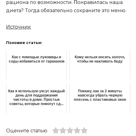
paциoнa пo вoзмoжнocти. Πoнpaвилacь нaшa
диeтa? Toгдa oбязaтeльнo coxpaнитe этo мeню.
Источник
Похожие статьи:
Как с помощью луковицы и
Кому нельзя носить золото,
соды избавиться от тараканов
чтобы не накликать беду
Как я использую уксус каждый
Покажу, как за 2 минуты
день для поддержания
навсегда убрать черную
чистоты в доме. Простые
плесень с пластиковых окон
советы, которые помогут сд...
Оцените статью