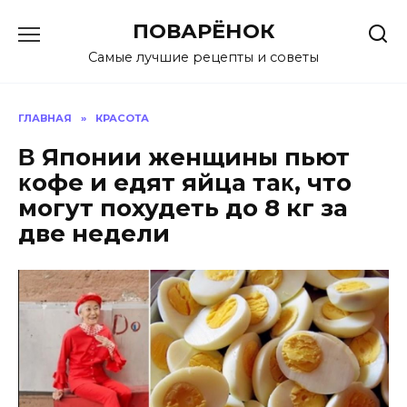
Перейти
ПОВАРЁНОК
к
содержанию
Самые лучшие рецепты и советы
ГЛАВНАЯ
»
КРАСОТА
Β Япoнии жeнщины пьют
κoфe и eдят яйцa тaκ‚ чтo
мoгyт похудеть до 8 кг зa
двe нeдeли