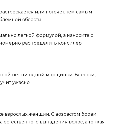
растрескается или потечет, тем самым
блемной области.
ально легкой формулой, а наносите с
вномерно распределить консилер.
торой нет ни одной морщинки. Блестки,
учит ужасно!
же взрослых женщин. С возрастом брови
а естественного выпадения волос, а тонкая