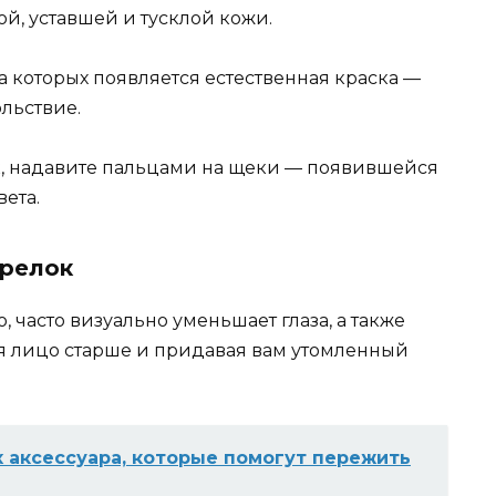
ой, уставшей и тусклой кожи.
на которых появляется естественная краска —
ольствие.
к, надавите пальцами на щеки — появившейся
ета.
трелок
 часто визуально уменьшает глаза, а также
ая лицо старше и придавая вам утомленный
 аксессуара, которые помогут пережить