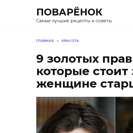
Перейти
ПОВАРЁНОК
к
содержанию
Самые лучшие рецепты и советы
ГЛАВНАЯ
»
КРАСОТА
9 золотых пра
которые стоит
женщине старш