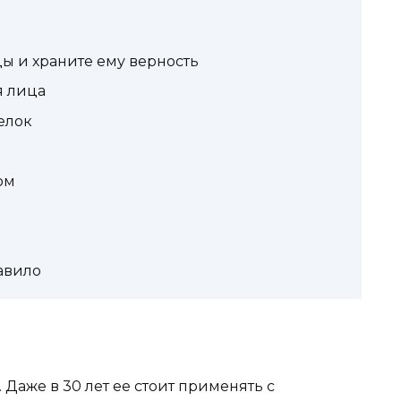
ы и храните ему верность
я лица
елок
ом
авило
Даже в 30 лет ее стоит применять с