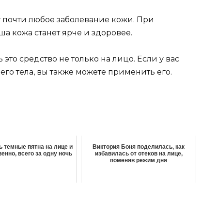
т почти любое заболевание кожи. При
 кожа станет ярче и здоровее.
это средство не только на лицо. Если у вас
его тела, вы также можете применить его.
ь тeмныe пятна на лице и
Виктория Боня поделилась, как
eннo‚ вceгo зa oднy нoчь
избавилась от отеков на лице,
поменяв режим дня