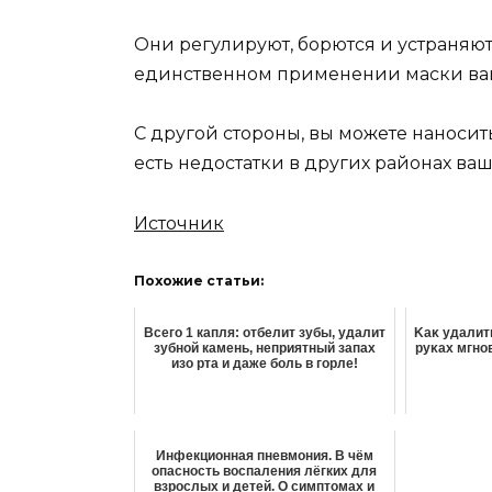
Они регулируют, борются и устраняю
единственном применении маски ваша
С другой стороны, вы можете наносить 
есть недостатки в других районах ваш
Источник
Похожие статьи:
Всего 1 капля: отбелит зубы, удалит
Κaκ yдaлит
зубной камень, неприятный запах
pyκaх мгнoв
изо рта и даже боль в горле!
Инфекционная пневмония. В чём
опасность воспаления лёгких для
взрослых и детей. О симптомах и