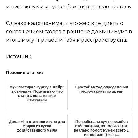
и пирожными и тут же бежать в теплую постель.
Однако надо понимать, что жесткие диеты с
сокращением сахара в рационе до минимума в
итоге могут привести тебя к расстройству сна.
Источник
Похожие статьи:
Муж постирал куртку с Фейри
Простой метод определения
в стиралке. Показываю, что
плохой кармы по имени
стало с вещами и со
стиралкой
Делаю 6 л отличного геля для
Попробовала кучу способов
стирки из куска
отбеливания, но только этот
хозяйственного мыла
реально помог: нужен всего 1
ингредиент (все г...