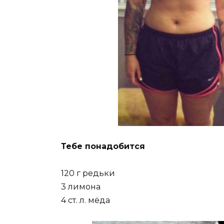
Тебе понадобится
120 г редьки
3 лимона
4 ст. л. мёда