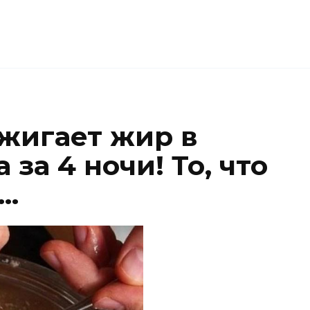
сжигает жир в
за 4 ночи! То, что
а…