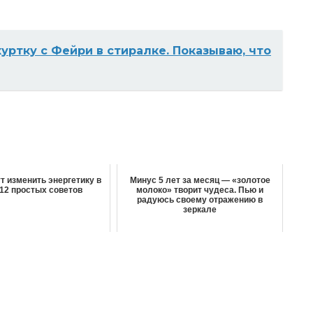
уртку с Фейри в стиралке. Показываю, что
т изменить энергетику в
Минус 5 лет за месяц — «золотое
 12 простых советов
молоко» творит чудеса. Пью и
радуюсь своему отражению в
зеркале