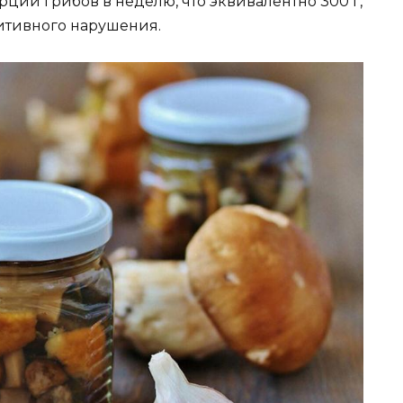
порций грибов в неделю, что эквивалентно 300 г,
итивного нарушения.