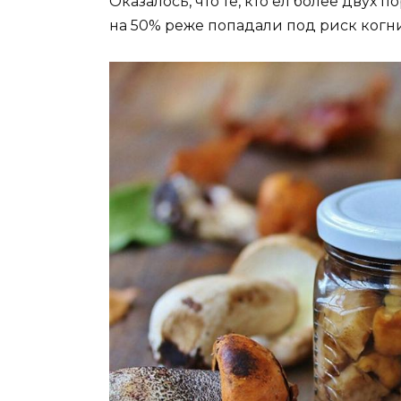
Оказалось, что те, кто ел более двух 
на 50% реже попадали под риск когн