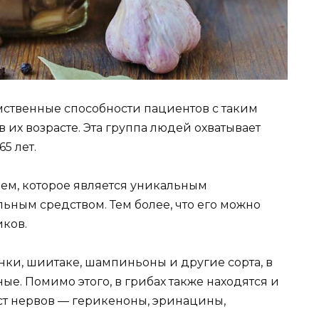
умственные способности пациентов с таким
 их возрасте. Эта группа людей охватывает
5 лет.
ем, которое является уникальным
ьным средством. Тем более, что его можно
иков.
енки, шиитаке, шампиньоны и другие сорта, в
е. Помимо этого, в грибах также находятся и
ст нервов — герикеноны, эринацины,