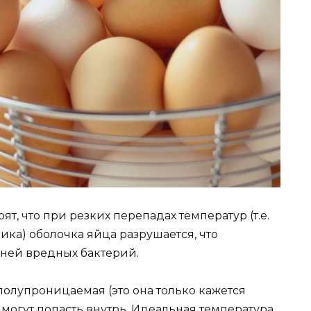
т, что при резких перепадах температур (т.е.
ика) оболочка яйца разрушается, что
 ней вредных бактерий.
полупроницаемая (это она только кажется
 могут попасть внутрь. Идеальная температура