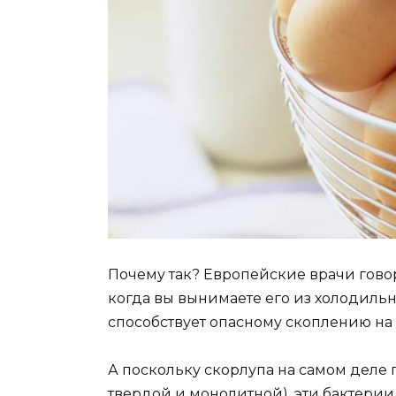
Почему так? Европейские врачи говоря
когда вы вынимаете его из холодильн
способствует опасному скоплению на
А поскольку скорлупа на самом деле 
твердой и монолитной), эти бактерии