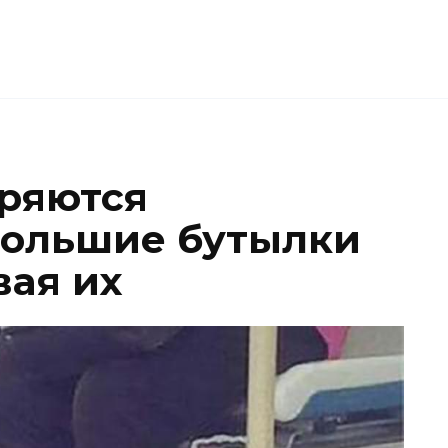
ряются
большие бутылки
вая их