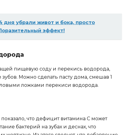
4 дня убрали живот и бока, просто
 Поразительный эффект!
одорода
жащей пищевую соду и перекись водорода,
убов. Можно сделать пасту дома, смешав 1
толовыми ложками перекиси водорода.
, показало, что дефицит витамина С может
ние бактерий на зубах и деснах, что
х желтизне. Из этого следует, что добавление