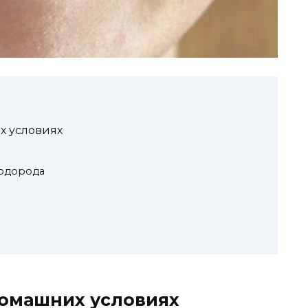
х условиях
водорода
домашних условиях