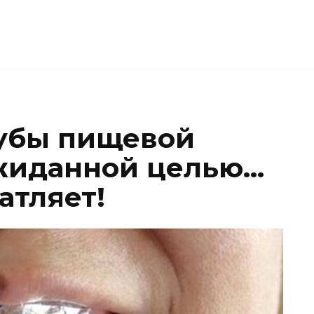
зубы пищевой
ожиданной целью…
атляет!