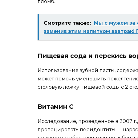
пломб.
Смотрите также:
Мы с мужем за 
заменив этим напитком завтрак!
Пищевая сода и перекись в
Использование зубной пасты, содер
может помочь уменьшить пожелтение з
столовую ложку пищевой соды с 2 с
Витамин С
Исследование, проведенное в 2007 г.
провоцировать перидонтиты — нараста
приводит к обесцвечиванию зубов и и