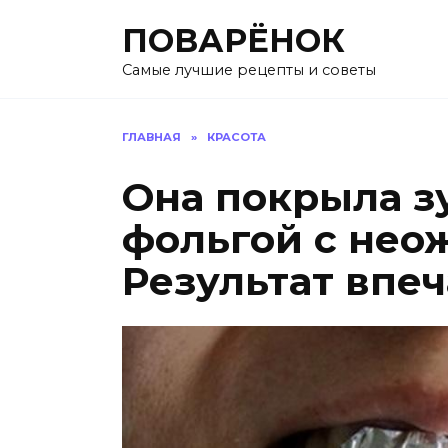
Перейти
ПОВАРЁНОК
к
содержанию
Самые лучшие рецепты и советы
ГЛАВНАЯ
»
КРАСОТА
Она покрыла 
фольгой с не
Результат впеч