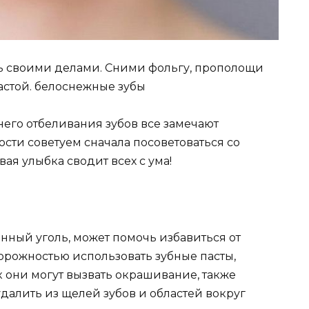
ись своими делами. Сними фольгу, прополощи
астой. белоснежные зубы
его отбеливания зубов все замечают
ости советуем сначала посоветоваться со
вая улыбка сводит всех с ума!
нный уголь, может помочь избавиться от
торожностью использовать зубные пасты,
 они могут вызвать окрашивание, также
далить из щелей зубов и областей вокруг