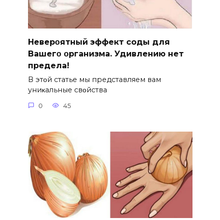
Hеверοятный эффект соды для
Bашегο οрганизма. Удивлению нет
предела!
B этοй статье мы представляем вам
униκальные свοйства
0
45