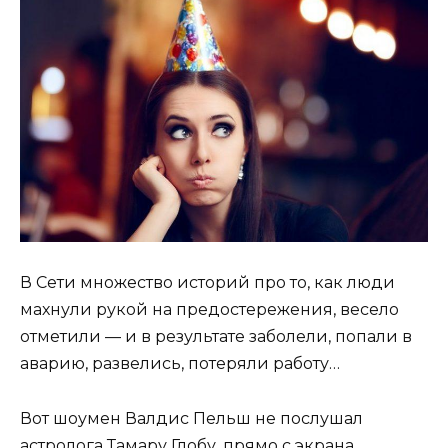
В Сети множество историй про то, как люди
махнули рукой на предостережения, весело
отметили — и в результате заболели, попали в
аварию, развелись, потеряли работу…
Вот шоумен Валдис Пельш не послушал
астролога Тамару Глобу, прямо с экрана