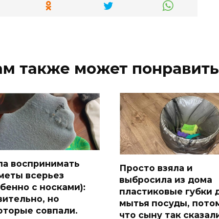
ам также может понравить
ла воспринимать
Просто взяла и
меты всерьез
выбросила из дома
обенно с носками):
пластиковые губки 
вительно, но
мытья посуды, пото
оторые совпали.
что сыну так сказал