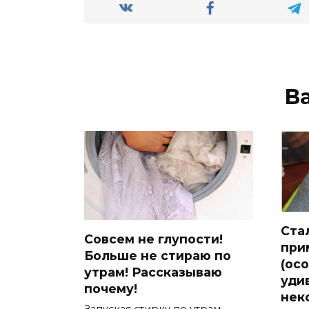
В
Ста
Совсем не глупости!
при
Больше не стираю по
(ос
утрам! Рассказываю
уди
почему!
нек
Запуская стирку по утрам,