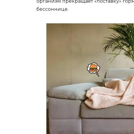
организм прекращает «поставку» горм
бессоннице.