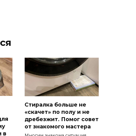
ся
Стиралка больше не
«скачет» по полу и не
для
дребезжит. Помог совет
му
от знакомого мастера
и в
Многим знакома ситуация,