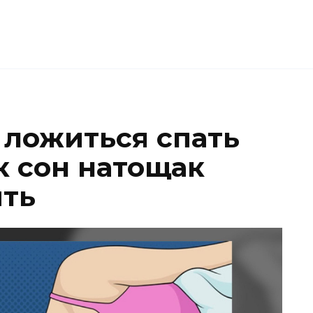
 ложиться спать
к сон натощак
ить