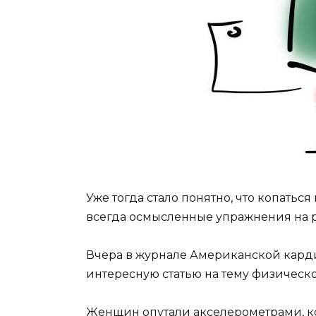
Уже тогда стало понятно, что копатьс
всегда осмысленные упражнения на ра
Вчера в журнале Американской кар
интересную статью на тему физическ
Женщин опутали акселерометрами, к