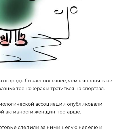
я в огороде бывает полезнее, чем выполнять не
зных тренажерах и тратиться на спортзал.
диологической ассоциации опубликовали
ой активности женщин постарше.
оторые следили за ними целую неделю и