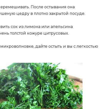
перемешивать. После остывания она
сушеную цедру в плотно закрытой посуде.
ить сок из лимона или апельсина
чень толстой кожуре цитрусовых.
микроволновке, дайте остыть и вы с легкостью